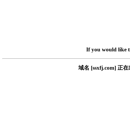
If you would like 
域名 [ssxfj.co