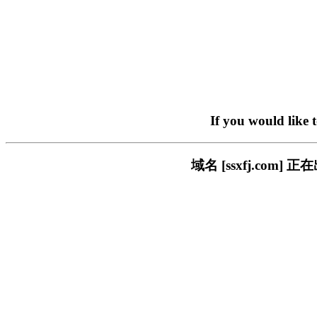
If you would like 
域名 [ssxfj.co