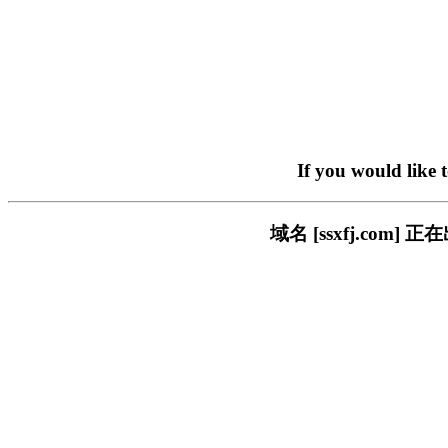
If you would like 
域名 [ssxfj.co